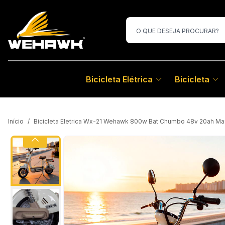
Bicicleta Elétrica
Bicicleta
Início
/
Bicicleta Eletrica Wx-21 Wehawk 800w Bat Chumbo 48v 20ah Ma