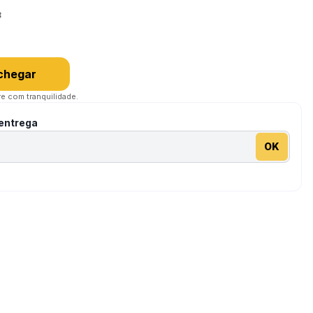
8
chegar
e com tranquilidade.
 entrega
OK