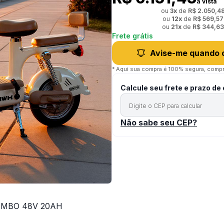
à vista
ou
3
x
de
R$ 2.050,4
ou
12
x
de
R$ 569,57
ou
21
x
de
R$ 344,63
Frete grátis
Avise-me quando 
* Aqui sua compra é 100% segura, compr
Calcule seu frete e prazo de
Não sabe seu CEP?
UMBO 48V 20AH