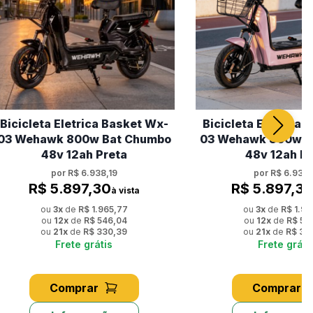
Bicicleta Eletrica Basket Wx-
Bicicleta Eletrica 
03 Wehawk 800w Bat Chumbo
03 Wehawk 800w B
48v 12ah Preta
48v 12ah R
por
R$ 6.938,19
por
R$ 6.938,
R$ 5.897,30
R$ 5.897,3
à vista
ou
3
x
de
R$ 1.965,77
ou
3
x
de
R$ 1.96
ou
12
x
de
R$ 546,04
ou
12
x
de
R$ 54
ou
21
x
de
R$ 330,39
ou
21
x
de
R$ 33
Frete grátis
Frete gráti
Comprar
Comprar