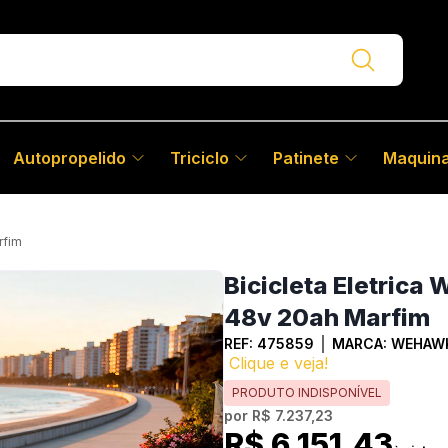
Autopropelido
Triciclo
Patinete
Maquina
rfim
Bicicleta Eletric
48v 20ah Marfim
REF:
475859
MARCA:
WEHAW
Clique e veja!
PRODUTO INDISPONÍVEL
por
R$ 7.237,23
R$ 6.151,43