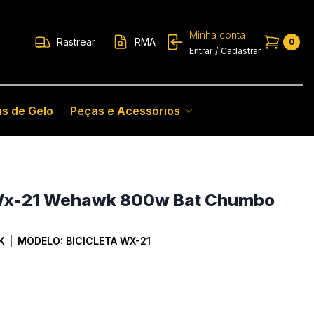
Minha conta
Rastrear
RMA
0
Entrar
/
Cadastrar
s de Gelo
Peças e Acessórios
a Wx-21 Wehawk 800w Bat Chumbo
K
MODELO:
BICICLETA WX-21