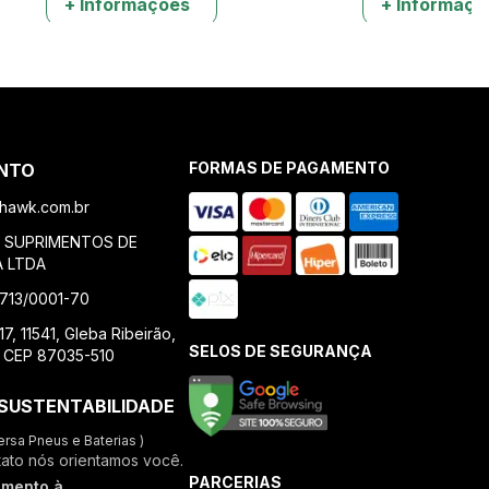
+ Informações
+ Informaçõ
FORMAS DE PAGAMENTO
NTO
awk.com.br
E SUPRIMENTOS DE
A LTDA
.713/0001-70
7, 11541, Gleba Ribeirão,
SELOS DE SEGURANÇA
, CEP 87035-510
SUSTENTABILIDADE
ersa Pneus e Baterias )
tato nós orientamos você.
PARCERIAS
imento à