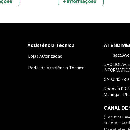
ações
+ Informações
Assistência Técnica
ATENDIME
sac@weh
Lojas Autorizadas
DRC SOLAR 
Portal da Assistência Técnica
INFORMATIC
CNPJ: 10.289
Rodovia PR 31
Maringá - PR
CANAL DE 
( Logística Rev
Entre em con
Canal atend