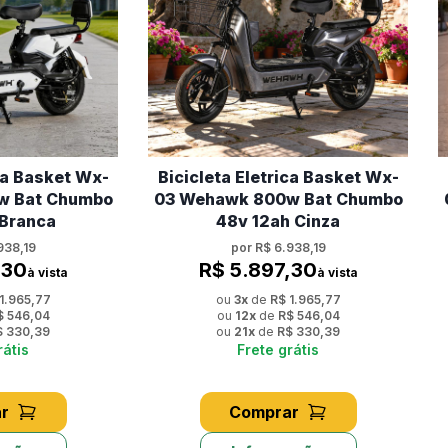
ica Basket Wx-
Bicicleta Eletrica Basket Wx-
w Bat Chumbo
03 Wehawk 800w Bat Chumbo
 Branca
48v 12ah Cinza
938,19
por
R$ 6.938,19
,30
R$ 5.897,30
à vista
à vista
1.965,77
ou
3
x
de
R$ 1.965,77
$ 546,04
ou
12
x
de
R$ 546,04
$ 330,39
ou
21
x
de
R$ 330,39
rátis
Frete grátis
r
Comprar