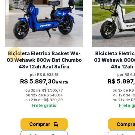
Bicicleta Eletrica Basket Wx-
Bicicleta Eletr
03 Wehawk 800w Bat Chumbo
03 Wehawk 800
48v 12ah Azul Safira
48v 12ah
por
R$ 6.938,19
por
R$ 6.
R$ 5.897,30
R$ 5.897
à vista
ou
3
x
de
R$ 1.965,77
ou
3
x
de
R$ 
ou
12
x
de
R$ 546,04
ou
12
x
de
R
ou
21
x
de
R$ 330,39
ou
21
x
de
R
Frete grátis
Frete g
Comprar
Compra