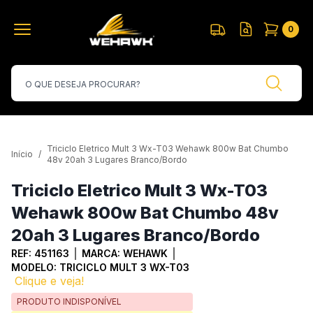
0
Triciclo Eletrico Mult 3 Wx-T03 Wehawk 800w Bat Chumbo
Início
/
48v 20ah 3 Lugares Branco/Bordo
Triciclo Eletrico Mult 3 Wx-T03
Wehawk 800w Bat Chumbo 48v
20ah 3 Lugares Branco/Bordo
REF:
451163
MARCA:
WEHAWK
MODELO:
TRICICLO MULT 3 WX-T03
Clique e veja!
PRODUTO INDISPONÍVEL