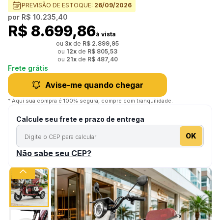
PREVISÃO DE ESTOQUE:
26/09/2026
por
R$ 10.235,40
R$ 8.699,86
à vista
ou
3
x
de
R$ 2.899,95
ou
12
x
de
R$ 805,53
ou
21
x
de
R$ 487,40
Frete grátis
Avise-me quando chegar
* Aqui sua compra é 100% segura, compre com tranquilidade.
Calcule seu frete e prazo de entrega
OK
Não sabe seu CEP?