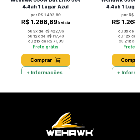
4.4ah 1 Lugar Azul
4.4ah 1 Luga
por
R$ 1.492,89
por
R$ 1.
R$ 1.268,89
R$ 1.268
à vista
ou
3
x
de
R$ 422,96
ou
3
x
de
R$
ou
12
x
de
R$ 117,49
ou
12
x
de
R
ou
21
x
de
R$ 71,09
ou
21
x
de
R
Frete grátis
Frete g
Comprar
Compra
+ Informações
+ Inform