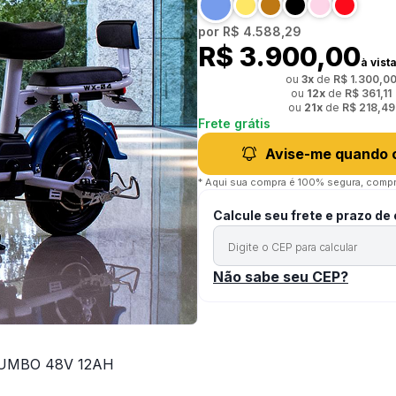
por
R$ 4.588,29
R$ 3.900,00
à vist
ou
3
x
de
R$ 1.300,0
ou
12
x
de
R$ 361,11
ou
21
x
de
R$ 218,49
Frete grátis
Avise-me quando 
* Aqui sua compra é 100% segura, compr
Calcule seu frete e prazo de
Não sabe seu CEP?
UMBO 48V 12AH