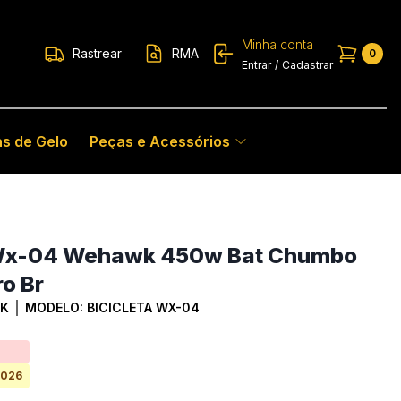
Minha conta
Rastrear
RMA
0
Entrar
/
Cadastrar
s de Gelo
Peças e Acessórios
ca Wx-04 Wehawk 450w Bat Chumbo
o Br
K
MODELO:
BICICLETA WX-04
2026