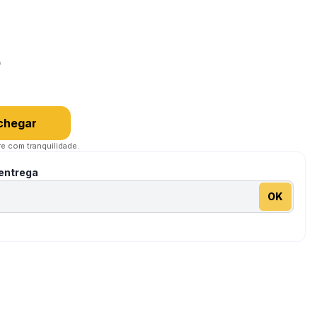
a
0
chegar
e com tranquilidade.
 entrega
OK