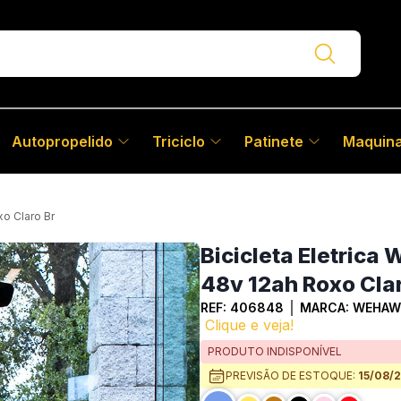
Autopropelido
Triciclo
Patinete
Maquina
o Claro Br
Bicicleta Eletri
48v 12ah Roxo Clar
REF:
406848
MARCA:
WEHAW
Clique e veja!
PRODUTO INDISPONÍVEL
PREVISÃO DE ESTOQUE:
15/08/