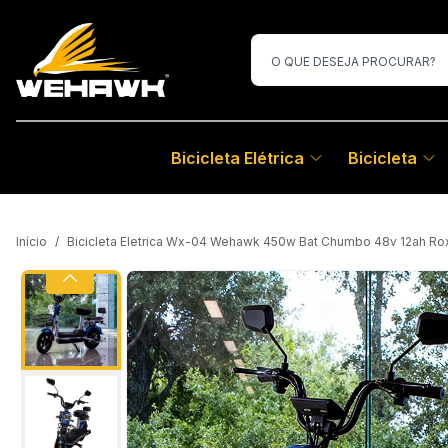
Bicicleta Elétrica
Bicicleta
Início
/
Bicicleta Eletrica Wx-04 Wehawk 450w Bat Chumbo 48v 12ah Rox