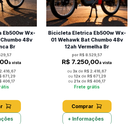
ica Eb500w Wx-
Bicicleta Eletrica Eb500w Wx-
 Chumbo 48v
01 Wehawk Bat Chumbo 48v
nca Br
12ah Vermelha Br
529,57
por
R$ 8.529,57
,00
R$ 7.250,00
à vista
à vista
2.416,67
ou
3
x
de
R$ 2.416,67
$ 671,29
ou
12
x
de
R$ 671,29
$ 406,17
ou
21
x
de
R$ 406,17
rátis
Frete grátis
r
Comprar
ações
+ Informações