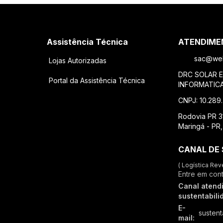
Assistência Técnica
ATENDIME
sac@weh
Lojas Autorizadas
DRC SOLAR 
Portal da Assistência Técnica
INFORMATIC
CNPJ: 10.289
Rodovia PR 31
Maringá - PR
CANAL DE 
( Logística Rev
Entre em con
Canal atend
sustentabili
E-
susten
mail: