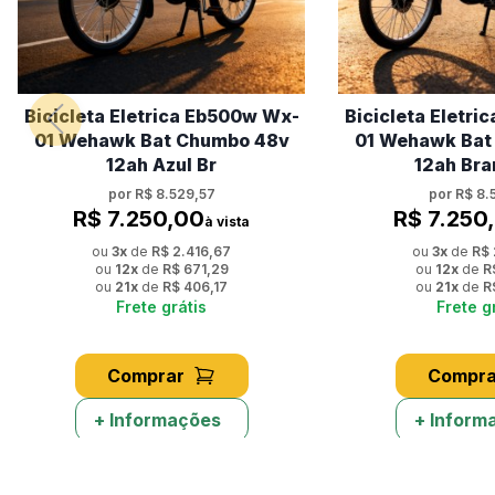
Bicicleta Eletrica Eb500w Wx-
Bicicleta Eletr
01 Wehawk Bat Chumbo 48v
01 Wehawk Bat
12ah Azul Br
12ah Bra
por
R$ 8.529,57
por
R$ 8.
R$ 7.250,00
R$ 7.250
à vista
ou
3
x
de
R$ 2.416,67
ou
3
x
de
R$ 
ou
12
x
de
R$ 671,29
ou
12
x
de
R
ou
21
x
de
R$ 406,17
ou
21
x
de
R
Frete grátis
Frete g
Comprar
Compra
+ Informações
+ Inform