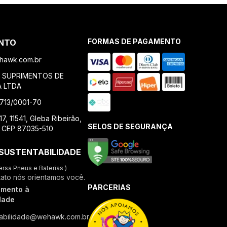
FORMAS DE PAGAMENTO
NTO
awk.com.br
E SUPRIMENTOS DE
A LTDA
.713/0001-70
7, 11541, Gleba Ribeirão,
SELOS DE SEGURANÇA
, CEP 87035-510
SUSTENTABILIDADE
ersa Pneus e Baterias )
tato nós orientamos você.
PARCERIAS
imento à
dade
tabilidade@wehawk.com.br