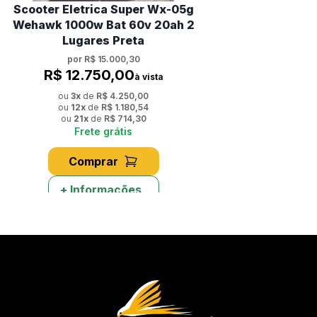
Scooter Eletrica Super Wx-05g
Wehawk 1000w Bat 60v 20ah 2
Lugares Preta
por
R$ 15.000,30
R$ 12.750,00
à vista
ou
3
x
de
R$ 4.250,00
ou
12
x
de
R$ 1.180,54
ou
21
x
de
R$ 714,30
Frete grátis
Comprar
+ Informações