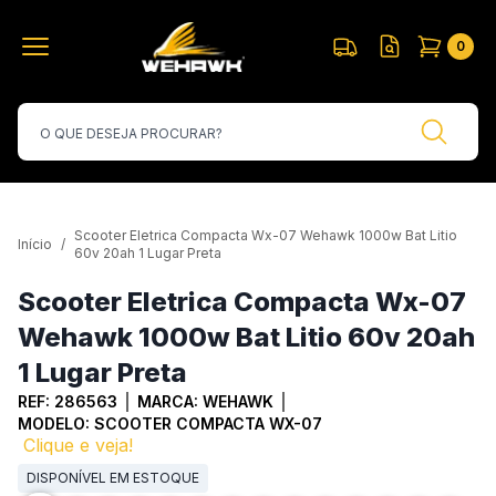
0
Scooter Eletrica Compacta Wx-07 Wehawk 1000w Bat Litio
Início
/
60v 20ah 1 Lugar Preta
Scooter Eletrica Compacta Wx-07
Wehawk 1000w Bat Litio 60v 20ah
1 Lugar Preta
REF:
286563
MARCA:
WEHAWK
MODELO:
SCOOTER COMPACTA WX-07
Clique e veja!
DISPONÍVEL EM ESTOQUE