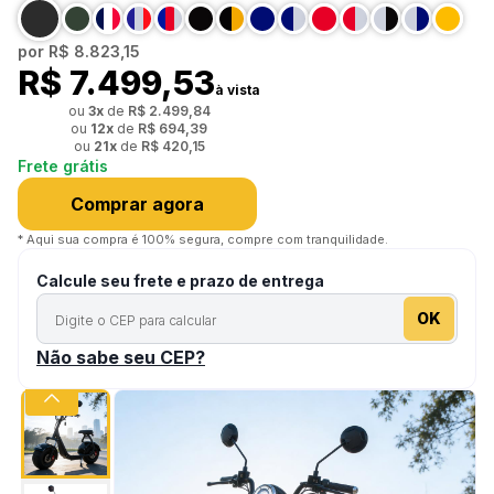
por
R$ 8.823,15
R$ 7.499,53
à vista
ou
3
x
de
R$ 2.499,84
ou
12
x
de
R$ 694,39
ou
21
x
de
R$ 420,15
Frete grátis
Comprar agora
* Aqui sua compra é 100% segura, compre com tranquilidade.
Calcule seu frete e prazo de entrega
OK
Não sabe seu CEP?