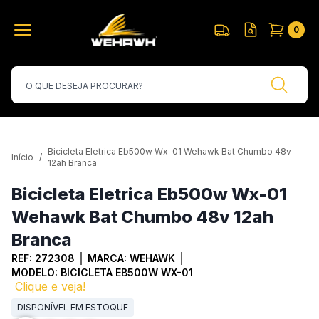
0
Bicicleta Eletrica Eb500w Wx-01 Wehawk Bat Chumbo 48v
Início
/
12ah Branca
Bicicleta Eletrica Eb500w Wx-01
Wehawk Bat Chumbo 48v 12ah
Branca
REF:
272308
MARCA:
WEHAWK
MODELO:
BICICLETA EB500W WX-01
Clique e veja!
DISPONÍVEL EM ESTOQUE