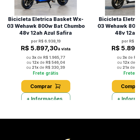
Bicicleta Eletrica Basket Wx-
Bicicleta Eletr
03 Wehawk 800w Bat Chumbo
03 Wehawk 800
48v 12ah Azul Safira
48v 12ah
por
R$ 6.938,19
por
R$ 6.
R$ 5.897,30
R$ 5.897
à vista
ou
3
x
de
R$ 1.965,77
ou
3
x
de
R$ 
ou
12
x
de
R$ 546,04
ou
12
x
de
R
ou
21
x
de
R$ 330,39
ou
21
x
de
R
Frete grátis
Frete g
Comprar
Compra
+ Informações
+ Inform