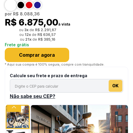
por
R$ 8.088,36
R$ 6.875,00
à vista
ou
3
x
de
R$ 2.291,67
ou
12
x
de
R$ 636,57
ou
21
x
de
R$ 385,16
Frete grátis
Comprar agora
* Aqui sua compra é 100% segura, compre com tranquilidade.
Calcule seu frete e prazo de entrega
OK
Não sabe seu CEP?